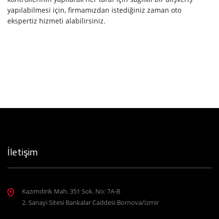
yapılabilmesi için, firmamızdan istediğiniz zaman oto
ekspertiz hizmeti alabilirsiniz.
İletişim
Kazımdirik Mah. 351 Sok. No: 7A-B
2. Sanayi Sitesi Bankalar Caddesi Bornova/İzmir