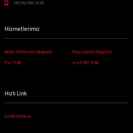
‪+90 542 302 14 35‬
Hizmetlerimiz
Motor Performans Ekspertiz
Boya Kaporta Ekspertiz
Fren Testi
4×4 DYNO Testi
Hızlı Link
Gizlilik Politikası