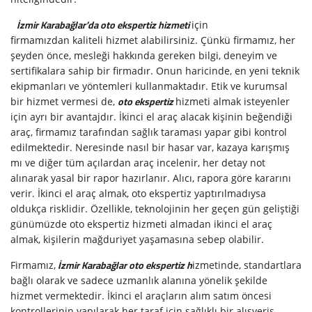
İzmir Karabağlar’da oto ekspertiz hizmeti
için
firmamızdan kaliteli hizmet alabilirsiniz. Çünkü firmamız, her
şeyden önce, mesleği hakkında gereken bilgi, deneyim ve
sertifikalara sahip bir firmadır. Onun haricinde, en yeni teknik
ekipmanları ve yöntemleri kullanmaktadır. Etik ve kurumsal
oto ekspertiz
bir hizmet vermesi de,
hizmeti almak isteyenler
için ayrı bir avantajdır. İkinci el araç alacak kişinin beğendiği
araç, firmamız tarafından sağlık taraması yapar gibi kontrol
edilmektedir. Neresinde nasıl bir hasar var, kazaya karışmış
mı ve diğer tüm açılardan araç incelenir, her detay not
alınarak yasal bir rapor hazırlanır. Alıcı, rapora göre kararını
verir. İkinci el araç almak, oto ekspertiz yaptırılmadıysa
oldukça risklidir. Özellikle, teknolojinin her geçen gün geliştiği
günümüzde oto ekspertiz hizmeti almadan ikinci el araç
almak, kişilerin mağduriyet yaşamasına sebep olabilir.
İzmir Karabağlar oto ekspertiz h
Firmamız,
izmetinde, standartlara
bağlı olarak ve sadece uzmanlık alanına yönelik şekilde
hizmet vermektedir. İkinci el araçların alım satım öncesi
kontrollerinin yapılarak her taraf için sağlıklı bir alışveriş